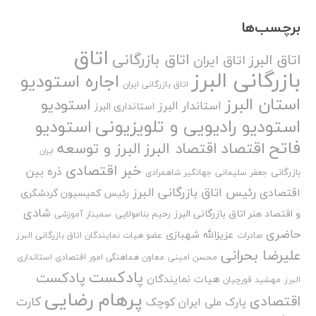
برچسب‌ها
اتاق
اتاق بازرگانی
اتاق البرز
اتاق ایران
بازرگانی البرز
اجاره استودیو
اتاق بازرگانی ایران
استان البرز
استودیو
استاندار البرز
استانداری البرز
استودیو رادیویی و تلویزیونی
استودیو
فاتح
اقتصاد
اقتصاد البرز
البرز و توسعه
ایران
خبر اقتصادی
ذره بین
بازرگانی
جعفر سلیمانی
جهانگیر شاهمرادی
رئیس اتاق بازرگانی البرز
اقتصادی
رئیس کمیسیون گردشگری
شادی
و اقتصاد هنر اتاق بازرگانی البرز
رحیم بنامولایی
سمینار آموزشی
حاضری
عزیزالله شهبازی
صادرات
عضو هیات نمایندگان اتاق بازرگانی البرز
علیرضا بحرانی
محسن امینی
معاون هماهنگی امور اقتصادی استانداری
پادکست
پادکست
هیات نمایندگان
البرز
مهشید قورچیان
پرهام رضایی
اقتصادی
کارت
پارک ملی ایران کوچک