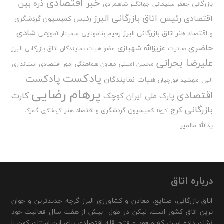
خبر اقتصادی
ذره بین
بازرگانی
جعفر سلیمانی
جهانگیر شاهمرادی
رئیس اتاق بازرگانی البرز
اقتصادی
رئیس کمیسیون گردشگری
شادی
و اقتصاد هنر اتاق بازرگانی البرز
رحیم بنامولایی
سمینار آموزشی
حاضری
عزیزالله شهبازی
صادرات
عضو هیات نمایندگان اتاق بازرگانی البرز
علیرضا بحرانی
محسن امینی
معاون هماهنگی امور اقتصادی استانداری
پادکست
پادکست
هیات نمایندگان
البرز
مهشید قورچیان
پرهام رضایی
اقتصادی
کارت
پارک ملی ایران کوچک
بازرگانی
کرج
کمیسیون گردشگری و اقتصاد هنر
گمرک
کرونا
گردشگری
یدالله مالمیر
درباره اتاق
اتاق بازرگانی، صنایع، معادن و کشاورزی البرز گرچه جدیدترین و جوان
ترین اتاق کشور است، لیکن در طول بیش از هفت سال فعالیت خود
نشان داده است که صعود و فتح قله اقتصادی برای این استان کهن را