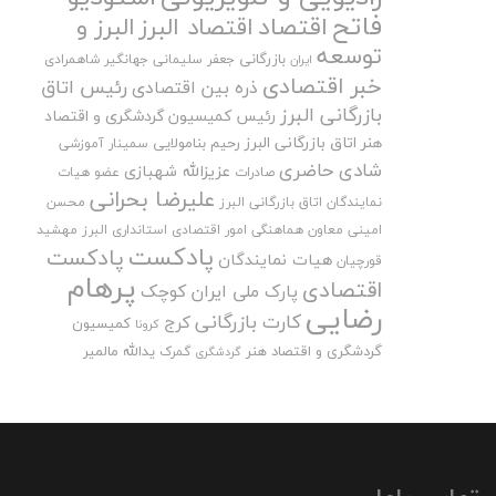
فاتح
اقتصاد
اقتصاد البرز
البرز و
توسعه
بازرگانی
جعفر سلیمانی
جهانگیر شاهمرادی
ایران
خبر اقتصادی
رئیس اتاق
ذره بین اقتصادی
بازرگانی البرز
رئیس کمیسیون گردشگری و اقتصاد
هنر اتاق بازرگانی البرز
رحیم بنامولایی
سمینار آموزشی
شادی حاضری
عزیزالله شهبازی
صادرات
عضو هیات
علیرضا بحرانی
نمایندگان اتاق بازرگانی البرز
محسن
امینی
معاون هماهنگی امور اقتصادی استانداری البرز
مهشید
پادکست
پادکست
هیات نمایندگان
قورچیان
پرهام
اقتصادی
پارک ملی ایران کوچک
رضایی
کارت بازرگانی
کرج
کمیسیون
کرونا
گردشگری و اقتصاد هنر
یدالله مالمیر
گمرک
گردشگری