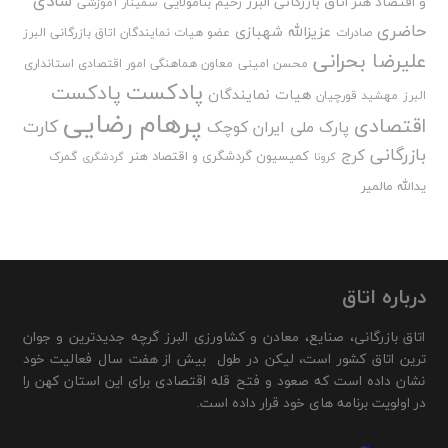
شادی
و اقتصاد هنر اتاق بازرگانی البرز
رحیم بنامولایی
سمینار آموزشی
حاضری
عزیزالله شهبازی
صادرات
عضو هیات نمایندگان اتاق بازرگانی البرز
علیرضا بحرانی
محسن امینی
معاون هماهنگی امور اقتصادی استانداری
پادکست
پادکست
هیات نمایندگان
البرز
مهشید قورچیان
پرهام رضایی
اقتصادی
کارت
پارک ملی ایران کوچک
بازرگانی
کرج
کمیسیون گردشگری و اقتصاد هنر
گمرک
کرونا
گردشگری
یدالله مالمیر
درباره اتاق
اتاق بازرگانی، صنایع، معادن و کشاورزی البرز گرچه جدیدترین و جوان
ترین اتاق کشور است، لیکن در طول بیش از هفت سال فعالیت خود
نشان داده است که صعود و فتح قله اقتصادی برای این استان کهن را
در اولویت برنامه های خود قرار داده است.