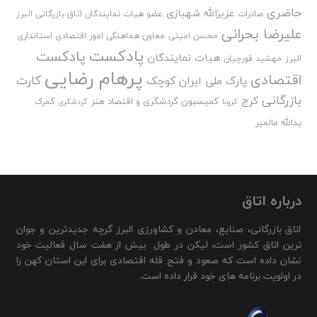
حاضری
عزیزالله شهبازی
صادرات
عضو هیات نمایندگان اتاق بازرگانی البرز
علیرضا بحرانی
محسن امینی
معاون هماهنگی امور اقتصادی استانداری
پادکست
پادکست
هیات نمایندگان
البرز
مهشید قورچیان
پرهام رضایی
اقتصادی
کارت
پارک ملی ایران کوچک
بازرگانی
کرج
کمیسیون گردشگری و اقتصاد هنر
گمرک
کرونا
گردشگری
یدالله مالمیر
درباره اتاق
اتاق بازرگانی، صنایع، معادن و کشاورزی البرز گرچه جدیدترین و جوان
ترین اتاق کشور است، لیکن در طول بیش از هفت سال فعالیت خود
نشان داده است که صعود و فتح قله اقتصادی برای این استان کهن را
در اولویت برنامه های خود قرار داده است.