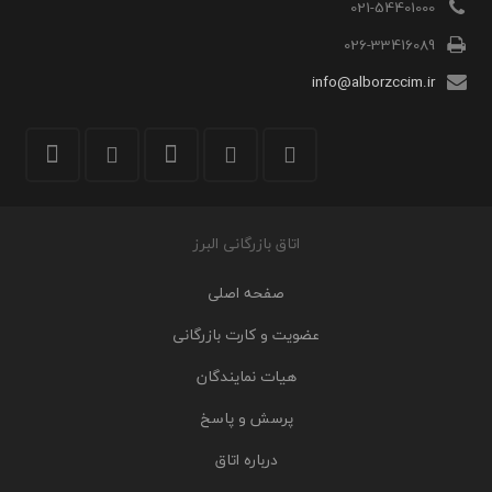
021-54401000
026-33416089
info@alborzccim.ir
اتاق بازرگانی البرز
صفحه اصلی
عضویت و کارت بازرگانی
هیات نمایندگان
پرسش و پاسخ
درباره اتاق