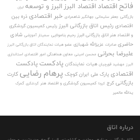
فاتح
اقتصاد
اقتصاد البرز
البرز و توسعه
ایران
خبر اقتصادی
ذره بین
بازرگانی
جعفر سلیمانی
جهانگیر شاهمرادی
رئیس اتاق بازرگانی البرز
اقتصادی
رئیس کمیسیون گردشگری
شادی
و اقتصاد هنر اتاق بازرگانی البرز
رحیم بنامولایی
سمینار آموزشی
حاضری
عزیزالله شهبازی
صادرات
عضو هیات نمایندگان اتاق بازرگانی البرز
علیرضا بحرانی
محسن امینی
معاون هماهنگی امور اقتصادی استانداری
پادکست
پادکست
هیات نمایندگان
البرز
مهشید قورچیان
پرهام رضایی
اقتصادی
کارت
پارک ملی ایران کوچک
بازرگانی
کرج
کمیسیون گردشگری و اقتصاد هنر
گمرک
کرونا
گردشگری
یدالله مالمیر
درباره اتاق
اتاق بازرگانی، صنایع، معادن و کشاورزی البرز گرچه جدیدترین و جوان