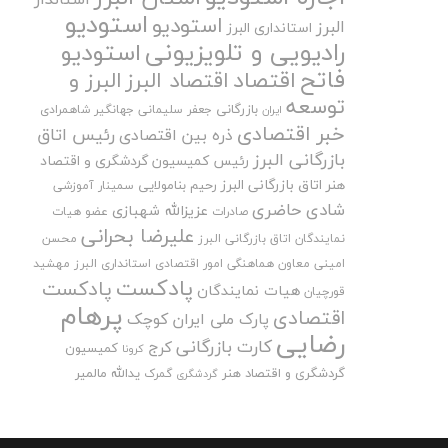
استودیو
استودیو
البرز
استانداری البرز
رادیویی و تلویزیونی
استودیو
فاتح
اقتصاد
اقتصاد البرز
البرز و
توسعه
بازرگانی
جعفر سلیمانی
جهانگیر شاهمرادی
ایران
خبر اقتصادی
رئیس اتاق
ذره بین اقتصادی
بازرگانی البرز
رئیس کمیسیون گردشگری و اقتصاد
هنر اتاق بازرگانی البرز
رحیم بنامولایی
سمینار آموزشی
شادی حاضری
عزیزالله شهبازی
صادرات
عضو هیات
علیرضا بحرانی
نمایندگان اتاق بازرگانی البرز
محسن
امینی
معاون هماهنگی امور اقتصادی استانداری البرز
مهشید
پادکست
پادکست
هیات نمایندگان
قورچیان
پرهام
اقتصادی
پارک ملی ایران کوچک
رضایی
کارت بازرگانی
کرج
کمیسیون
کرونا
گردشگری و اقتصاد هنر
یدالله مالمیر
گمرک
گردشگری