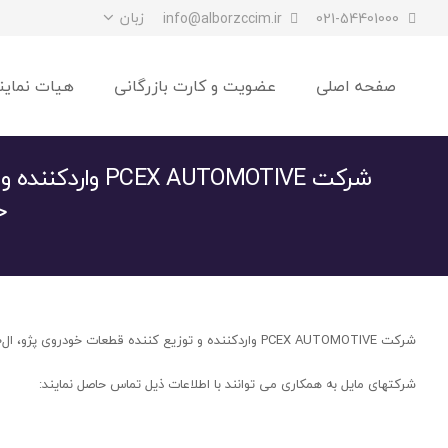
زبان
info@alborzccim.ir
021-54401000
صفحه اصلی
عضویت و کارت بازرگانی
هیات نماین
شرکت CEX AUTOMOTIVE
خ
شرکت PCEX AUTOMOTIVE واردکننده و توزیع کننده قطعات خودروی پژو، ال۹۰، ولوو و سیتروئن در اتحادیه اروپاست.
شرکتهای مایل به همکاری می توانند با اطلاعات ذیل تماس حاصل نمایند: