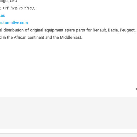
iago, CEO
: +34 965 36 49 68
.es
utomotive.com
al distribution of original equipment spare parts for Renault, Dacia, Peugeot,
d in the African continent and the Middle East.