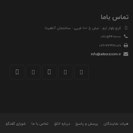
تماس باما
کرج-بلوار ارم - نبش خ 100 غربی - ساختمان آناهیتا
021-54401000
026-33416089
info@alborzccim.ir
هیات نمایندگان
پرسش و پاسخ
درباره اتاق
تماس با ما
شورای گفتگو