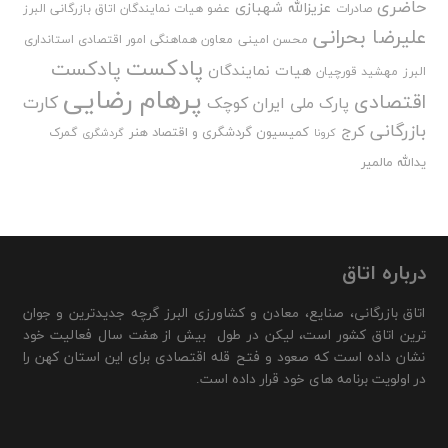
حاضری
عزیزالله شهبازی
صادرات
عضو هیات نمایندگان اتاق بازرگانی البرز
علیرضا بحرانی
محسن امینی
معاون هماهنگی امور اقتصادی استانداری
پادکست
پادکست
هیات نمایندگان
البرز
مهشید قورچیان
پرهام رضایی
اقتصادی
کارت
پارک ملی ایران کوچک
بازرگانی
کرج
کمیسیون گردشگری و اقتصاد هنر
گمرک
کرونا
گردشگری
یدالله مالمیر
درباره اتاق
اتاق بازرگانی، صنایع، معادن و کشاورزی البرز گرچه جدیدترین و جوان
ترین اتاق کشور است، لیکن در طول بیش از هفت سال فعالیت خود
نشان داده است که صعود و فتح قله اقتصادی برای این استان کهن را
در اولویت برنامه های خود قرار داده است.