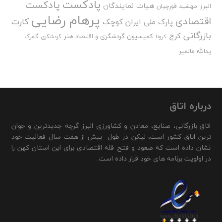
پادکست
پادکست
هیات نمایندگان
البرز
مهشید قورچیان
پرهام رضایی
اقتصادی
کارت
پارک ملی ایران کوچک
بازرگانی
کرج
کمیسیون گردشگری و اقتصاد هنر
گمرک
کرونا
گردشگری
یدالله مالمیر
درباره اتاق
اتاق بازرگانی، صنایع، معادن و کشاورزی البرز گرچه جدیدترین و جوان
ترین اتاق کشور است، لیکن در طول بیش از هفت سال فعالیت خود
نشان داده است که صعود و فتح قله اقتصادی برای این استان کهن را
در اولویت برنامه های خود قرار داده است.