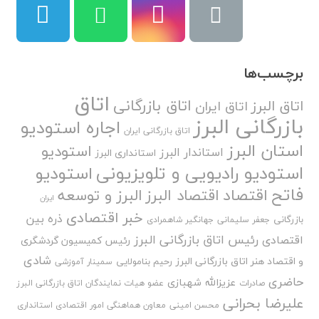
برچسب‌ها
اتاق
اتاق بازرگانی
اتاق البرز
اتاق ایران
بازرگانی البرز
اجاره استودیو
اتاق بازرگانی ایران
استان البرز
استودیو
استاندار البرز
استانداری البرز
استودیو رادیویی و تلویزیونی
استودیو
فاتح
اقتصاد
اقتصاد البرز
البرز و توسعه
ایران
خبر اقتصادی
ذره بین
بازرگانی
جعفر سلیمانی
جهانگیر شاهمرادی
رئیس اتاق بازرگانی البرز
اقتصادی
رئیس کمیسیون گردشگری
شادی
و اقتصاد هنر اتاق بازرگانی البرز
رحیم بنامولایی
سمینار آموزشی
حاضری
عزیزالله شهبازی
صادرات
عضو هیات نمایندگان اتاق بازرگانی البرز
علیرضا بحرانی
محسن امینی
معاون هماهنگی امور اقتصادی استانداری