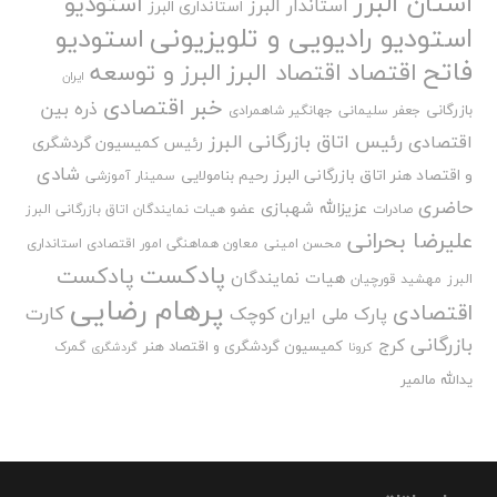
استان البرز
استودیو
استاندار البرز
استانداری البرز
استودیو رادیویی و تلویزیونی
استودیو
فاتح
اقتصاد
اقتصاد البرز
البرز و توسعه
ایران
خبر اقتصادی
ذره بین
بازرگانی
جعفر سلیمانی
جهانگیر شاهمرادی
رئیس اتاق بازرگانی البرز
اقتصادی
رئیس کمیسیون گردشگری
شادی
و اقتصاد هنر اتاق بازرگانی البرز
رحیم بنامولایی
سمینار آموزشی
حاضری
عزیزالله شهبازی
صادرات
عضو هیات نمایندگان اتاق بازرگانی البرز
علیرضا بحرانی
محسن امینی
معاون هماهنگی امور اقتصادی استانداری
پادکست
پادکست
هیات نمایندگان
البرز
مهشید قورچیان
پرهام رضایی
اقتصادی
کارت
پارک ملی ایران کوچک
بازرگانی
کرج
کمیسیون گردشگری و اقتصاد هنر
گمرک
کرونا
گردشگری
یدالله مالمیر