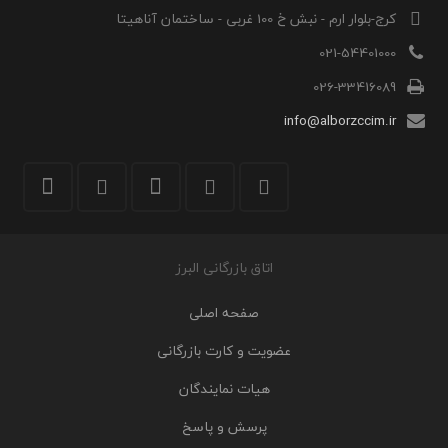
کرج-بلوار ارم - نبش خ 100 غربی - ساختمان آناهیتا
021-54401000
026-33416089
info@alborzccim.ir
اتاق بازرگانی البرز
صفحه اصلی
عضویت و کارت بازرگانی
هیات نمایندگان
پرسش و پاسخ