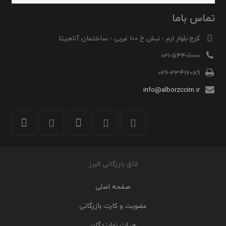
تماس باما
کرج-بلوار ارم - نبش خ 100 غربی - ساختمان آناهیتا
021-54401000
026-33416089
info@alborzccim.ir
اتاق بازرگانی البرز
صفحه اصلی
عضویت و کارت بازرگانی
هیات نمایندگان