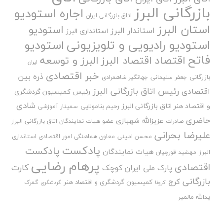
بازرگانی البرز
اجاره استودیو
اتاق بازرگانی ایران
استان البرز
استودیو
استاندار البرز
استانداری البرز
استودیو رادیویی و تلویزیونی
استودیو
فاتح
اقتصاد
اقتصاد البرز
البرز و توسعه
ایران
خبر اقتصادی
ذره بین
بازرگانی
جعفر سلیمانی
جهانگیر شاهمرادی
رئیس اتاق بازرگانی البرز
اقتصادی
رئیس کمیسیون گردشگری
شادی
و اقتصاد هنر اتاق بازرگانی البرز
رحیم بنامولایی
سمینار آموزشی
حاضری
عزیزالله شهبازی
صادرات
عضو هیات نمایندگان اتاق بازرگانی البرز
علیرضا بحرانی
محسن امینی
معاون هماهنگی امور اقتصادی استانداری
پادکست
پادکست
هیات نمایندگان
البرز
مهشید قورچیان
پرهام رضایی
اقتصادی
کارت
پارک ملی ایران کوچک
بازرگانی
کرج
کمیسیون گردشگری و اقتصاد هنر
گمرک
کرونا
گردشگری
یدالله مالمیر