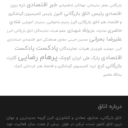
خبر اقتصادی
ذره بین
بازرگانی
جعفر سلیمانی
جهانگیر شاهمرادی
رئیس اتاق بازرگانی البرز
اقتصادی
رئیس کمیسیون گردشگری
شادی
و اقتصاد هنر اتاق بازرگانی البرز
رحیم بنامولایی
سمینار آموزشی
حاضری
عزیزالله شهبازی
صادرات
عضو هیات نمایندگان اتاق بازرگانی البرز
علیرضا بحرانی
محسن امینی
معاون هماهنگی امور اقتصادی استانداری
پادکست
پادکست
هیات نمایندگان
البرز
مهشید قورچیان
پرهام رضایی
اقتصادی
کارت
پارک ملی ایران کوچک
بازرگانی
کرج
کمیسیون گردشگری و اقتصاد هنر
گمرک
کرونا
گردشگری
یدالله مالمیر
درباره اتاق
اتاق بازرگانی، صنایع، معادن و کشاورزی البرز گرچه جدیدترین و جوان
ترین اتاق کشور است، لیکن در طول بیش از هفت سال فعالیت خود