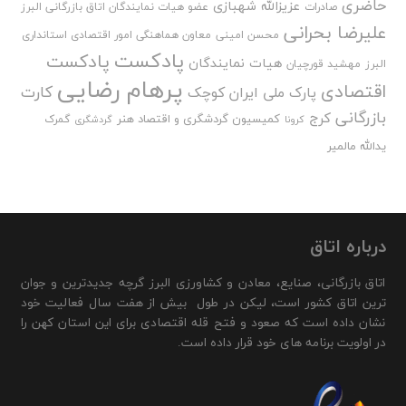
حاضری
عزیزالله شهبازی
صادرات
عضو هیات نمایندگان اتاق بازرگانی البرز
علیرضا بحرانی
محسن امینی
معاون هماهنگی امور اقتصادی استانداری
پادکست
پادکست
هیات نمایندگان
البرز
مهشید قورچیان
پرهام رضایی
اقتصادی
کارت
پارک ملی ایران کوچک
بازرگانی
کرج
کمیسیون گردشگری و اقتصاد هنر
گمرک
کرونا
گردشگری
یدالله مالمیر
درباره اتاق
اتاق بازرگانی، صنایع، معادن و کشاورزی البرز گرچه جدیدترین و جوان
ترین اتاق کشور است، لیکن در طول بیش از هفت سال فعالیت خود
نشان داده است که صعود و فتح قله اقتصادی برای این استان کهن را
در اولویت برنامه های خود قرار داده است.