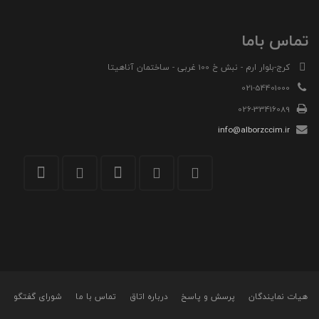
تماس باما
کرج-بلوار ارم - نبش خ 100 غربی - ساختمان آناهیتا
021-54401000
026-33416089
info@alborzccim.ir
هیات نمایندگان
پرسش و پاسخ
درباره اتاق
تماس با ما
شورای گفتگو