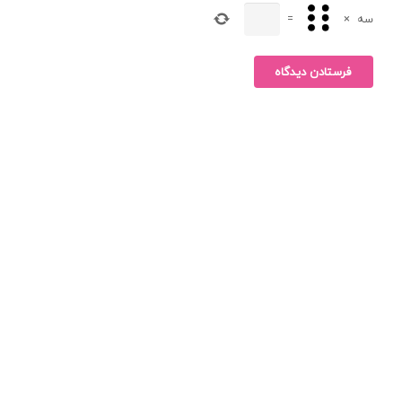
سه
×
=
فرستادن دیدگاه