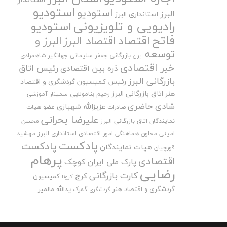
استودیو
استودیو
البرز
استانداری البرز
رادیویی و تلویزیونی
استودیو
فاتح
اقتصاد
اقتصاد البرز
البرز و
توسعه
بازرگانی
جعفر سلیمانی
جهانگیر شاهمرادی
ایران
خبر اقتصادی
رئیس اتاق
ذره بین اقتصادی
بازرگانی البرز
رئیس کمیسیون گردشگری و اقتصاد
هنر اتاق بازرگانی البرز
رحیم بنامولایی
سمینار آموزشی
شادی حاضری
عزیزالله شهبازی
صادرات
عضو هیات
علیرضا بحرانی
نمایندگان اتاق بازرگانی البرز
محسن
امینی
معاون هماهنگی امور اقتصادی استانداری البرز
مهشید
پادکست
پادکست
هیات نمایندگان
قورچیان
پرهام
اقتصادی
پارک ملی ایران کوچک
رضایی
کارت بازرگانی
کرج
کمیسیون
کرونا
گردشگری و اقتصاد هنر
یدالله مالمیر
گمرک
گردشگری