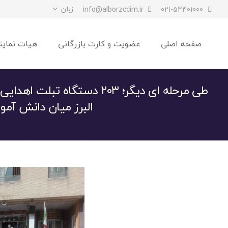
زبان
info@alborzccim.ir
021-54401000
صفحه اصلی
عضویت و کارت بازرگانی
هیات نماین
طی مرحله ای دیگر؛ ۲۰۳ دستگاه تب
البرز میان دانش آمو