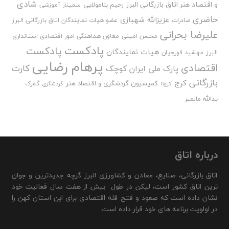
شادی
و اقتصاد هنر اتاق بازرگانی البرز
رحیم بنامولایی
سمینار آموزشی
حاضری
عزیزالله شهبازی
صادرات
عضو هیات نمایندگان اتاق بازرگانی البرز
علیرضا بحرانی
محسن امینی
معاون هماهنگی امور اقتصادی استانداری
پادکست
پادکست
هیات نمایندگان
البرز
مهشید قورچیان
پرهام رضایی
اقتصادی
کارت
پارک ملی ایران کوچک
بازرگانی
کرج
کمیسیون گردشگری و اقتصاد هنر
گمرک
کرونا
گردشگری
یدالله مالمیر
درباره اتاق
اتاق بازرگانی، صنایع، معادن و کشاورزی البرز گرچه جدیدترین و جوان
ترین اتاق کشور است، لیکن در طول بیش از هفت سال فعالیت خود
نشان داده است که صعود و فتح قله اقتصادی برای این استان کهن را
در اولویت برنامه های خود قرار داده است.