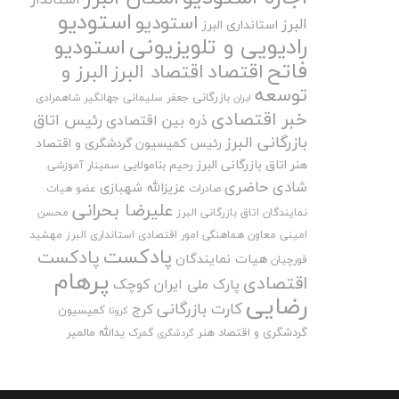
استودیو
استودیو
البرز
استانداری البرز
رادیویی و تلویزیونی
استودیو
فاتح
اقتصاد
اقتصاد البرز
البرز و
توسعه
بازرگانی
جعفر سلیمانی
جهانگیر شاهمرادی
ایران
خبر اقتصادی
رئیس اتاق
ذره بین اقتصادی
بازرگانی البرز
رئیس کمیسیون گردشگری و اقتصاد
هنر اتاق بازرگانی البرز
رحیم بنامولایی
سمینار آموزشی
شادی حاضری
عزیزالله شهبازی
صادرات
عضو هیات
علیرضا بحرانی
نمایندگان اتاق بازرگانی البرز
محسن
امینی
معاون هماهنگی امور اقتصادی استانداری البرز
مهشید
پادکست
پادکست
هیات نمایندگان
قورچیان
پرهام
اقتصادی
پارک ملی ایران کوچک
رضایی
کارت بازرگانی
کرج
کمیسیون
کرونا
گردشگری و اقتصاد هنر
یدالله مالمیر
گمرک
گردشگری