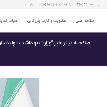
زبان
info@alborzccim.ir
021-54401000
صفحه اصلی
عضویت و کارت بازرگانی
هیات نماین
اصلاحیه تیتر خبر “وزارت بهداشت تولید دار