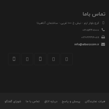
تماس باما
کرج-بلوار ارم - نبش خ 100 غربی - ساختمان آناهیتا
021-54401000
026-33416089
info@alborzccim.ir
هیات نمایندگان
پرسش و پاسخ
درباره اتاق
تماس با ما
شورای گفتگو