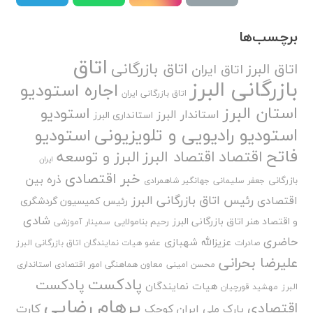
برچسب‌ها
اتاق
اتاق بازرگانی
اتاق البرز
اتاق ایران
بازرگانی البرز
اجاره استودیو
اتاق بازرگانی ایران
استان البرز
استودیو
استاندار البرز
استانداری البرز
استودیو رادیویی و تلویزیونی
استودیو
فاتح
اقتصاد
اقتصاد البرز
البرز و توسعه
ایران
خبر اقتصادی
ذره بین
بازرگانی
جعفر سلیمانی
جهانگیر شاهمرادی
رئیس اتاق بازرگانی البرز
اقتصادی
رئیس کمیسیون گردشگری
شادی
و اقتصاد هنر اتاق بازرگانی البرز
رحیم بنامولایی
سمینار آموزشی
حاضری
عزیزالله شهبازی
صادرات
عضو هیات نمایندگان اتاق بازرگانی البرز
علیرضا بحرانی
محسن امینی
معاون هماهنگی امور اقتصادی استانداری
پادکست
پادکست
هیات نمایندگان
البرز
مهشید قورچیان
پرهام رضایی
اقتصادی
کارت
پارک ملی ایران کوچک