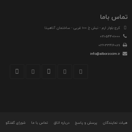
تماس باما
کرج-بلوار ارم - نبش خ 100 غربی - ساختمان آناهیتا
021-54401000
026-33416089
info@alborzccim.ir
هیات نمایندگان
پرسش و پاسخ
درباره اتاق
تماس با ما
شورای گفتگو