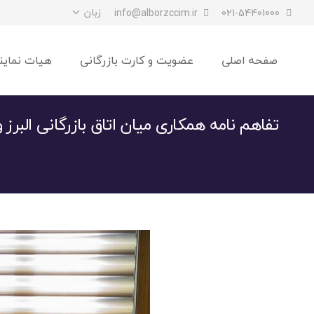
زبان
info@alborzccim.ir
021-54401000
صفحه اصلی
عضویت و کارت بازرگانی
هیات نماین
تفاهم نامه همکاری میان اتاق بازرگانی البرز و