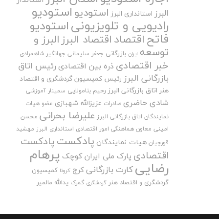
استودیو
استودیو
البرز
استانداری البرز
رادیویی و تلویزیونی
استودیو
فاتح
اقتصاد
اقتصاد البرز
البرز و
توسعه
بازرگانی
جعفر سلیمانی
جهانگیر شاهمرادی
ایران
خبر اقتصادی
رئیس اتاق
ذره بین اقتصادی
بازرگانی البرز
رئیس کمیسیون گردشگری و اقتصاد
هنر اتاق بازرگانی البرز
رحیم بنامولایی
سمینار آموزشی
شادی حاضری
عزیزالله شهبازی
صادرات
عضو هیات
علیرضا بحرانی
نمایندگان اتاق بازرگانی البرز
محسن
امینی
معاون هماهنگی امور اقتصادی استانداری البرز
مهشید
پادکست
پادکست
هیات نمایندگان
قورچیان
پرهام
اقتصادی
پارک ملی ایران کوچک
رضایی
کارت بازرگانی
کرج
کمیسیون
کرونا
گردشگری و اقتصاد هنر
یدالله مالمیر
گمرک
گردشگری