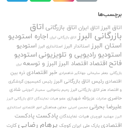
برچسب‌ها
اتاق
اتاق بازرگانی
اتاق البرز
اتاق ایران
بازرگانی البرز
اجاره استودیو
اتاق بازرگانی ایران
استان البرز
استودیو
استاندار البرز
استانداری البرز
استودیو رادیویی و تلویزیونی
استودیو
فاتح
اقتصاد
اقتصاد البرز
البرز و توسعه
ایران
خبر اقتصادی
ذره بین
بازرگانی
جعفر سلیمانی
جهانگیر شاهمرادی
رئیس اتاق بازرگانی البرز
اقتصادی
رئیس کمیسیون گردشگری
شادی
و اقتصاد هنر اتاق بازرگانی البرز
رحیم بنامولایی
سمینار آموزشی
حاضری
عزیزالله شهبازی
صادرات
عضو هیات نمایندگان اتاق بازرگانی البرز
علیرضا بحرانی
محسن امینی
معاون هماهنگی امور اقتصادی استانداری
پادکست
پادکست
هیات نمایندگان
البرز
مهشید قورچیان
پرهام رضایی
اقتصادی
کارت
پارک ملی ایران کوچک