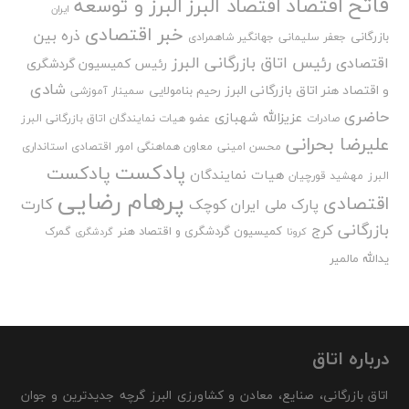
فاتح
اقتصاد
اقتصاد البرز
البرز و توسعه
ایران
خبر اقتصادی
ذره بین
بازرگانی
جعفر سلیمانی
جهانگیر شاهمرادی
رئیس اتاق بازرگانی البرز
اقتصادی
رئیس کمیسیون گردشگری
شادی
و اقتصاد هنر اتاق بازرگانی البرز
رحیم بنامولایی
سمینار آموزشی
حاضری
عزیزالله شهبازی
صادرات
عضو هیات نمایندگان اتاق بازرگانی البرز
علیرضا بحرانی
محسن امینی
معاون هماهنگی امور اقتصادی استانداری
پادکست
پادکست
هیات نمایندگان
البرز
مهشید قورچیان
پرهام رضایی
اقتصادی
کارت
پارک ملی ایران کوچک
بازرگانی
کرج
کمیسیون گردشگری و اقتصاد هنر
گمرک
کرونا
گردشگری
یدالله مالمیر
درباره اتاق
اتاق بازرگانی، صنایع، معادن و کشاورزی البرز گرچه جدیدترین و جوان