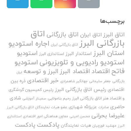
برچسب‌ها
اتاق
اتاق بازرگانی
اتاق البرز
اتاق ایران
بازرگانی البرز
اجاره استودیو
اتاق بازرگانی ایران
استان البرز
استودیو
استاندار البرز
استانداری البرز
استودیو رادیویی و تلویزیونی
استودیو
فاتح
اقتصاد
اقتصاد البرز
البرز و توسعه
ایران
خبر اقتصادی
ذره بین
بازرگانی
جعفر سلیمانی
جهانگیر شاهمرادی
رئیس اتاق بازرگانی البرز
اقتصادی
رئیس کمیسیون گردشگری
شادی
و اقتصاد هنر اتاق بازرگانی البرز
رحیم بنامولایی
سمینار آموزشی
حاضری
عزیزالله شهبازی
صادرات
عضو هیات نمایندگان اتاق بازرگانی البرز
علیرضا بحرانی
محسن امینی
معاون هماهنگی امور اقتصادی استانداری
پادکست
پادکست
هیات نمایندگان
البرز
مهشید قورچیان