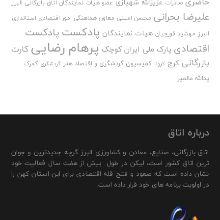
حاضری
عزیزالله شهبازی
صادرات
عضو هیات نمایندگان اتاق بازرگانی البرز
علیرضا بحرانی
محسن امینی
معاون هماهنگی امور اقتصادی استانداری
پادکست
پادکست
هیات نمایندگان
البرز
مهشید قورچیان
پرهام رضایی
اقتصادی
کارت
پارک ملی ایران کوچک
بازرگانی
کرج
کمیسیون گردشگری و اقتصاد هنر
گمرک
کرونا
گردشگری
یدالله مالمیر
درباره اتاق
اتاق بازرگانی، صنایع، معادن و کشاورزی البرز گرچه جدیدترین و جوان
ترین اتاق کشور است، لیکن در طول بیش از هفت سال فعالیت خود
نشان داده است که صعود و فتح قله اقتصادی برای این استان کهن را
در اولویت برنامه های خود قرار داده است.