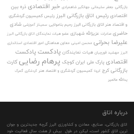
خبر اقتصادی
ذره بین
بازرگانی
جعفر سلیمانی
جهانگیر شاهمرادی
رئیس اتاق بازرگانی البرز
اقتصادی
رئیس کمیسیون گردشگری
شادی
و اقتصاد هنر اتاق بازرگانی البرز
رحیم بنامولایی
سمینار آموزشی
حاضری
عزیزالله شهبازی
صادرات
عضو هیات نمایندگان اتاق بازرگانی البرز
علیرضا بحرانی
محسن امینی
معاون هماهنگی امور اقتصادی استانداری
پادکست
پادکست
هیات نمایندگان
البرز
مهشید قورچیان
پرهام رضایی
اقتصادی
کارت
پارک ملی ایران کوچک
بازرگانی
کرج
کمیسیون گردشگری و اقتصاد هنر
گمرک
کرونا
گردشگری
یدالله مالمیر
درباره اتاق
اتاق بازرگانی، صنایع، معادن و کشاورزی البرز گرچه جدیدترین و جوان
ترین اتاق کشور است، لیکن در طول بیش از هفت سال فعالیت خود