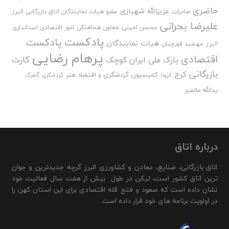
حاضری
عزیزالله شهبازی
صادرات
عضو هیات نمایندگان اتاق بازرگانی البرز
علیرضا بحرانی
محسن امینی
معاون هماهنگی امور اقتصادی استانداری
پادکست
پادکست
هیات نمایندگان
البرز
مهشید قورچیان
پرهام رضایی
اقتصادی
کارت
پارک ملی ایران کوچک
بازرگانی
کرج
کمیسیون گردشگری و اقتصاد هنر
گمرک
کرونا
گردشگری
یدالله مالمیر
درباره اتاق
اتاق بازرگانی، صنایع، معادن و کشاورزی البرز گرچه جدیدترین و جوان
ترین اتاق کشور است، لیکن در طول بیش از هفت سال فعالیت خود
نشان داده است که صعود و فتح قله اقتصادی برای این استان کهن را
در اولویت برنامه های خود قرار داده است.