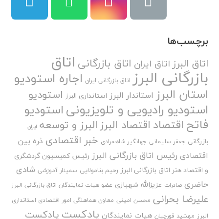
برچسب‌ها
اتاق
اتاق بازرگانی
اتاق البرز
اتاق ایران
بازرگانی البرز
اجاره استودیو
اتاق بازرگانی ایران
استان البرز
استودیو
استاندار البرز
استانداری البرز
استودیو رادیویی و تلویزیونی
استودیو
فاتح
اقتصاد
اقتصاد البرز
البرز و توسعه
ایران
خبر اقتصادی
ذره بین
بازرگانی
جعفر سلیمانی
جهانگیر شاهمرادی
رئیس اتاق بازرگانی البرز
اقتصادی
رئیس کمیسیون گردشگری
شادی
و اقتصاد هنر اتاق بازرگانی البرز
رحیم بنامولایی
سمینار آموزشی
حاضری
عزیزالله شهبازی
صادرات
عضو هیات نمایندگان اتاق بازرگانی البرز
علیرضا بحرانی
محسن امینی
معاون هماهنگی امور اقتصادی استانداری
پادکست
پادکست
هیات نمایندگان
البرز
مهشید قورچیان