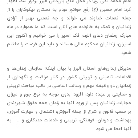
امام محمد تقی (ع) در ‏محل اتاق بازرگانی البرز برگزار شد، اظهار
کرد: امام حسین (ع) رفع حوائج مردم به دستان نیکوکاران ‏را از
جمله نعمات خداوند می خواند و چه نعمتی بهتر از آزادی
زندانیان و کمک به خانواده های آنان ‏است که ما همواره در ماه
مبارک رمضان دعای اللهم فک اسیر را می خوانیم و اکنون این
اسیران، ‏زندانیان محکوم مالی هستند و باید این فرصت را مغتنم
شمرد‎.
مدیرکل زندان‌های استان البرز با بیان اینکه سازمان زندان‌ها و
اقدامات تامینی و تربیتی کشور در کنار ‏مراقبت و نگهداری از
زندانیان دو وظیفه مهم و رسالت اساسی در قالب مباحث تربیتی
و حمایتی بر ‏عهده دارد، افزود: بدون توجه به نوع جرم و میزان
مجازات زندانیان پس از ورود آنها به زندان ‏همه حقوق شهروندی
بر حسب قانون و شرع از جمله آموزش، اشتغال و مهارت ‏آموزی،
بهداشت و درمان، فرهنگی، تربیتی و خدمات مددکاری و … به
آنها اعطا می شود‎.