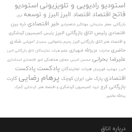
استودیو رادیویی و تلویزیونی
استودیو
فاتح
اقتصاد
اقتصاد البرز
البرز و توسعه
ایران
خبر اقتصادی
ذره بین
بازرگانی
جعفر سلیمانی
جهانگیر شاهمرادی
رئیس اتاق بازرگانی البرز
اقتصادی
رئیس کمیسیون گردشگری
شادی
و اقتصاد هنر اتاق بازرگانی البرز
رحیم بنامولایی
سمینار آموزشی
حاضری
عزیزالله شهبازی
صادرات
عضو هیات نمایندگان اتاق بازرگانی البرز
علیرضا بحرانی
محسن امینی
معاون هماهنگی امور اقتصادی استانداری
پادکست
پادکست
هیات نمایندگان
البرز
مهشید قورچیان
پرهام رضایی
اقتصادی
کارت
پارک ملی ایران کوچک
بازرگانی
کرج
کمیسیون گردشگری و اقتصاد هنر
گمرک
کرونا
گردشگری
یدالله مالمیر
درباره اتاق