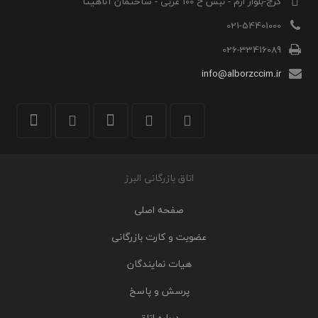
کرج-بلوار ارم - نبش خ 100 غربی - ساختمان آناهیتا
021-54401000
026-33416089
info@alborzccim.ir
اتاق بازرگانی البرز
صفحه اصلی
عضویت و کارت بازرگانی
هیات نمایندگان
پرسش و پاسخ
درباره اتاق