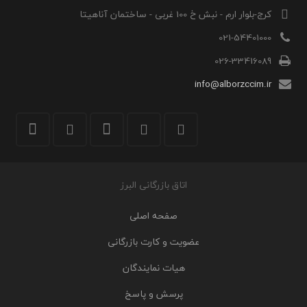
کرج-بلوار ارم - نبش خ 100 غربی - ساختمان آناهیتا
021-54401000
026-33416089
info@alborzccim.ir
اتاق بازرگانی البرز
صفحه اصلی
عضویت و کارت بازرگانی
هیات نمایندگان
پرسش و پاسخ