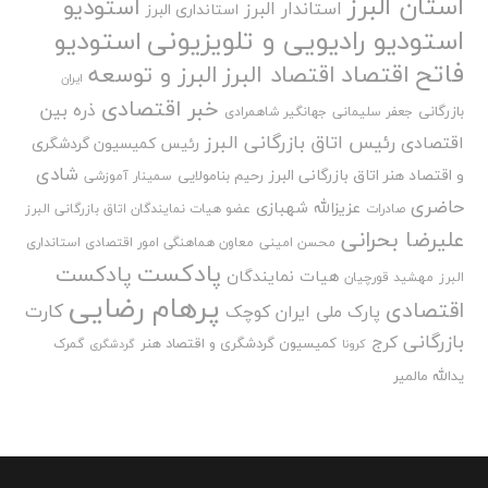
استان البرز
استودیو
استاندار البرز
استانداری البرز
استودیو رادیویی و تلویزیونی
استودیو
فاتح
اقتصاد
اقتصاد البرز
البرز و توسعه
ایران
خبر اقتصادی
ذره بین
بازرگانی
جعفر سلیمانی
جهانگیر شاهمرادی
رئیس اتاق بازرگانی البرز
اقتصادی
رئیس کمیسیون گردشگری
شادی
و اقتصاد هنر اتاق بازرگانی البرز
رحیم بنامولایی
سمینار آموزشی
حاضری
عزیزالله شهبازی
صادرات
عضو هیات نمایندگان اتاق بازرگانی البرز
علیرضا بحرانی
محسن امینی
معاون هماهنگی امور اقتصادی استانداری
پادکست
پادکست
هیات نمایندگان
البرز
مهشید قورچیان
پرهام رضایی
اقتصادی
کارت
پارک ملی ایران کوچک
بازرگانی
کرج
کمیسیون گردشگری و اقتصاد هنر
گمرک
کرونا
گردشگری
یدالله مالمیر