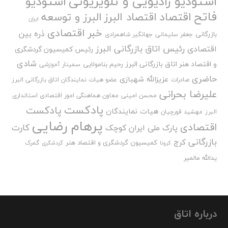
استودیو رادیویی و تلویزیونی
استودیو
فاتح
اقتصاد
اقتصاد البرز
البرز و توسعه
ایران
خبر اقتصادی
ذره بین
بازرگانی
جعفر سلیمانی
جهانگیر شاهمرادی
رئیس اتاق بازرگانی البرز
اقتصادی
رئیس کمیسیون گردشگری
شادی
و اقتصاد هنر اتاق بازرگانی البرز
رحیم بنامولایی
سمینار آموزشی
حاضری
عزیزالله شهبازی
صادرات
عضو هیات نمایندگان اتاق بازرگانی البرز
علیرضا بحرانی
محسن امینی
معاون هماهنگی امور اقتصادی استانداری
پادکست
پادکست
هیات نمایندگان
البرز
مهشید قورچیان
پرهام رضایی
اقتصادی
کارت
پارک ملی ایران کوچک
بازرگانی
کرج
کمیسیون گردشگری و اقتصاد هنر
گمرک
کرونا
گردشگری
یدالله مالمیر
درباره اتاق