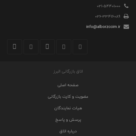
021-54401000
026-33416089
info@alborzccim.ir
اتاق بازرگانی البرز
صفحه اصلی
عضویت و کارت بازرگانی
هیات نمایندگان
پرسش و پاسخ
درباره اتاق