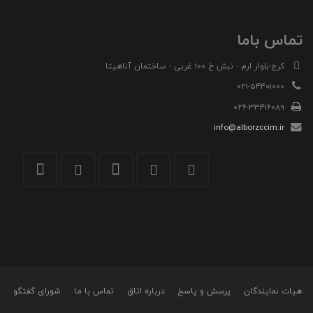
تماس باما
کرج-بلوار ارم - نبش خ 100 غربی - ساختمان آناهیتا
021-54401000
026-33416089
info@alborzccim.ir
هیات نمایندگان
پرسش و پاسخ
درباره اتاق
تماس با ما
شورای گفتگو