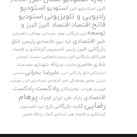
استودیو
استودیو
البرز
استانداری البرز
رادیویی و تلویزیونی
استودیو
فاتح
اقتصاد
اقتصاد البرز
البرز و
توسعه
بازرگانی
جعفر سلیمانی
جهانگیر شاهمرادی
ایران
خبر اقتصادی
رئیس اتاق
ذره بین اقتصادی
بازرگانی البرز
رئیس کمیسیون گردشگری و اقتصاد
هنر اتاق بازرگانی البرز
رحیم بنامولایی
سمینار آموزشی
شادی حاضری
عزیزالله شهبازی
صادرات
عضو هیات
علیرضا بحرانی
نمایندگان اتاق بازرگانی البرز
محسن
امینی
معاون هماهنگی امور اقتصادی استانداری البرز
مهشید
پادکست
پادکست
هیات نمایندگان
قورچیان
پرهام
اقتصادی
پارک ملی ایران کوچک
رضایی
کارت بازرگانی
کرج
کمیسیون
کرونا
گردشگری و اقتصاد هنر
یدالله مالمیر
گمرک
گردشگری