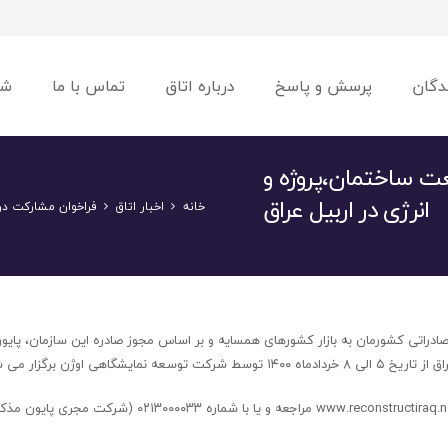
دگان
پرسش و پاسخ
درباره اتاق
تماس با ما
شو
عت ساختمان،پروژه و
انرژی در اربیل عراق
خانه
اخبار اتاق
فراخوان مشارکت در 
صادراتی کشورمان به بازار کشورهای همسایه و بر اساس مجوز صادره این سازمان، پای
 اوژن برگزار می شود.
شایان ذکر است؛ متقاضیان جهت کسب اطلاعات بیشتر می توانند به آدرس www.reconstructiraq.net مراجعه و یا با شماره 