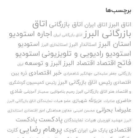
برچسب‌ها
اتاق
اتاق بازرگانی
اتاق البرز
اتاق ایران
بازرگانی البرز
اجاره استودیو
اتاق بازرگانی ایران
استان البرز
استودیو
استاندار البرز
استانداری البرز
استودیو رادیویی و تلویزیونی
استودیو
فاتح
اقتصاد
اقتصاد البرز
البرز و توسعه
ایران
خبر اقتصادی
ذره بین
بازرگانی
جعفر سلیمانی
جهانگیر شاهمرادی
رئیس اتاق بازرگانی البرز
اقتصادی
رئیس کمیسیون گردشگری
شادی
و اقتصاد هنر اتاق بازرگانی البرز
رحیم بنامولایی
سمینار آموزشی
حاضری
عزیزالله شهبازی
صادرات
عضو هیات نمایندگان اتاق بازرگانی البرز
علیرضا بحرانی
محسن امینی
معاون هماهنگی امور اقتصادی استانداری
پادکست
پادکست
هیات نمایندگان
البرز
مهشید قورچیان
پرهام رضایی
اقتصادی
کارت
پارک ملی ایران کوچک