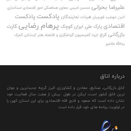
علیرضا بحرانی
محسن امینی
معاون هماهنگی امور اقتصادی استانداری
پادکست
پادکست
هیات نمایندگان
البرز
مهشید قورچیان
پرهام رضایی
اقتصادی
کارت
پارک ملی ایران کوچک
بازرگانی
کرج
کمیسیون گردشگری و اقتصاد هنر
گمرک
کرونا
گردشگری
یدالله مالمیر
درباره اتاق
اتاق بازرگانی، صنایع، معادن و کشاورزی البرز گرچه جدیدترین و جوان
ترین اتاق کشور است، لیکن در طول بیش از هفت سال فعالیت خود
نشان داده است که صعود و فتح قله اقتصادی برای این استان کهن را
در اولویت برنامه های خود قرار داده است.