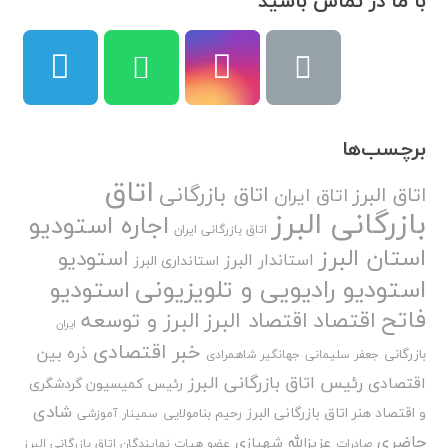
با ما در تماس باشید
برچسب‌ها
اتاق
اتاق بازرگانی
اتاق البرز
اتاق ایران
بازرگانی البرز
اجاره استودیو
اتاق بازرگانی ایران
استان البرز
استودیو
استاندار البرز
استانداری البرز
استودیو رادیویی و تلویزیونی
استودیو
فاتح
اقتصاد
اقتصاد البرز
البرز و توسعه
ایران
خبر اقتصادی
ذره بین
بازرگانی
جعفر سلیمانی
جهانگیر شاهمرادی
رئیس اتاق بازرگانی البرز
اقتصادی
رئیس کمیسیون گردشگری
شادی
و اقتصاد هنر اتاق بازرگانی البرز
رحیم بنامولایی
سمینار آموزشی
حاضری
عزیزالله شهبازی
صادرات
عضو هیات نمایندگان اتاق بازرگانی البرز