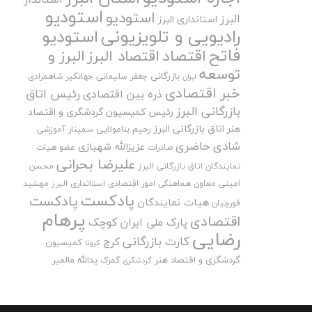
استودیو
استودیو
البرز
استانداری البرز
رادیویی و تلویزیونی
استودیو
فاتح
اقتصاد
اقتصاد البرز
البرز و
توسعه
بازرگانی
جعفر سلیمانی
جهانگیر شاهمرادی
ایران
خبر اقتصادی
رئیس اتاق
ذره بین اقتصادی
بازرگانی البرز
رئیس کمیسیون گردشگری و اقتصاد
هنر اتاق بازرگانی البرز
رحیم بنامولایی
سمینار آموزشی
شادی حاضری
عزیزالله شهبازی
صادرات
عضو هیات
علیرضا بحرانی
نمایندگان اتاق بازرگانی البرز
محسن
امینی
معاون هماهنگی امور اقتصادی استانداری البرز
مهشید
پادکست
پادکست
هیات نمایندگان
قورچیان
پرهام
اقتصادی
پارک ملی ایران کوچک
رضایی
کارت بازرگانی
کرج
کمیسیون
کرونا
گردشگری و اقتصاد هنر
یدالله مالمیر
گمرک
گردشگری