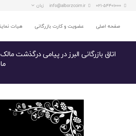
زبان
info@alborzccim.ir
021-54401000
صفحه اصلی
عضویت و کارت بازرگانی
هیات نماین
اتاق بازرگانی البرز در پیامی درگذشت مالک 
ما