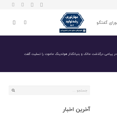
رای گفتگو
رز در پیامی درگذشت مالک و بنیانگذار هولدینگ ماموت را تسلیت گفت
جستجو
برای:
آخرین اخبار