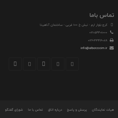
تماس باما
کرج-بلوار ارم - نبش خ 100 غربی - ساختمان آناهیتا
021-54401000
026-33416089
info@alborzccim.ir
هیات نمایندگان
پرسش و پاسخ
درباره اتاق
تماس با ما
شورای گفتگو