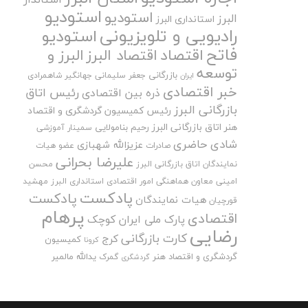
استودیو
استودیو
البرز
استانداری البرز
رادیویی و تلویزیونی
استودیو
فاتح
اقتصاد
اقتصاد البرز
البرز و
توسعه
بازرگانی
جعفر سلیمانی
جهانگیر شاهمرادی
ایران
خبر اقتصادی
رئیس اتاق
ذره بین اقتصادی
بازرگانی البرز
رئیس کمیسیون گردشگری و اقتصاد
هنر اتاق بازرگانی البرز
رحیم بنامولایی
سمینار آموزشی
شادی حاضری
عزیزالله شهبازی
صادرات
عضو هیات
علیرضا بحرانی
نمایندگان اتاق بازرگانی البرز
محسن
امینی
معاون هماهنگی امور اقتصادی استانداری البرز
مهشید
پادکست
پادکست
هیات نمایندگان
قورچیان
پرهام
اقتصادی
پارک ملی ایران کوچک
رضایی
کارت بازرگانی
کرج
کمیسیون
کرونا
گردشگری و اقتصاد هنر
یدالله مالمیر
گمرک
گردشگری