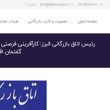
زبان
info@alborzccim.ir
021-54401000
صفحه اصلی
عضویت و کارت بازرگانی
هیات نماین
رئیس اتاق بازرگانی البرز: کارآفرینی فرصتی
گفتمان اق