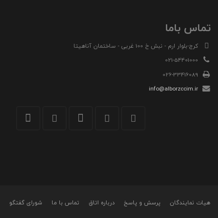
تماس باما
کرج-بلوار ارم - نبش خ 100 غربی - ساختمان آناهیتا
021-54401000
026-33416089
info@alborzccim.ir
هیات نمایندگان
پرسش و پاسخ
درباره اتاق
تماس با ما
شورای گفتگو