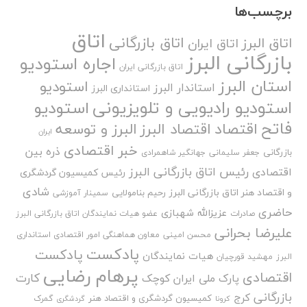
برچسب‌ها
اتاق
اتاق بازرگانی
اتاق البرز
اتاق ایران
بازرگانی البرز
اجاره استودیو
اتاق بازرگانی ایران
استان البرز
استودیو
استاندار البرز
استانداری البرز
استودیو رادیویی و تلویزیونی
استودیو
فاتح
اقتصاد
اقتصاد البرز
البرز و توسعه
ایران
خبر اقتصادی
ذره بین
بازرگانی
جعفر سلیمانی
جهانگیر شاهمرادی
رئیس اتاق بازرگانی البرز
اقتصادی
رئیس کمیسیون گردشگری
شادی
و اقتصاد هنر اتاق بازرگانی البرز
رحیم بنامولایی
سمینار آموزشی
حاضری
عزیزالله شهبازی
صادرات
عضو هیات نمایندگان اتاق بازرگانی البرز
علیرضا بحرانی
محسن امینی
معاون هماهنگی امور اقتصادی استانداری
پادکست
پادکست
هیات نمایندگان
البرز
مهشید قورچیان
پرهام رضایی
اقتصادی
کارت
پارک ملی ایران کوچک
بازرگانی
کرج
کمیسیون گردشگری و اقتصاد هنر
گمرک
کرونا
گردشگری