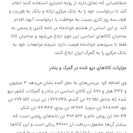
متقاضیانی که تمایل دارند از رویه اعتباری استفاده کنند اعلام
کند تا درخواست خود را به بانک مرکزی ارائه و بانک به فوریت و
ظرف سه روز کاری نسبت به موافقت با درخواست آنها، اقدام
کند. بر این اساس از هشتم خردادماه در نامه کتبی و رسمی به
صاحبان کالاهای اساسی این مورد ابلاغ می‌شود و صاحبان کالا
فقط تا سیزدهم خردادماه فرصت دارند نتیجه مراجعات خود به
بانک مرکزی را به گمرک ایران ابلاغ کنند.
جزئیات کالاهای دپو شده در گمرک و بنادر
وی اضافه کرد: بررسی‌های به عمل آمده نشان می‌دهد ۳ میلیون
و ۴۳۷ هزار و ۸۷۰ تن کالای اساسی در بنادر و گمرکات کشور دپو
شده که شامل ۶۲.۹۵۱ تن گندم، ۱.۷۶۷.۲۴۸ تن ذرت، ۲۷۶.۱۵۶ تن
جو، ۶۶۸.۲۰۴ تن سویا، ۱۳.۶۲۲ تن برنج، ۱۶۶.۴۴۷ تن شکر،
۱۸۰.۷۱۶ تن روغن خام و ۳۰۲.۵۲۶ تن دانه‌های روغنی است که
بیشتر آن‌ها مشمول دریافت ارز ۴۲۰۰۰ ریالی است و این کالاها
در بندر امام خمینی (ره) تخلیه شده است. همچنین ۱۰ فروند