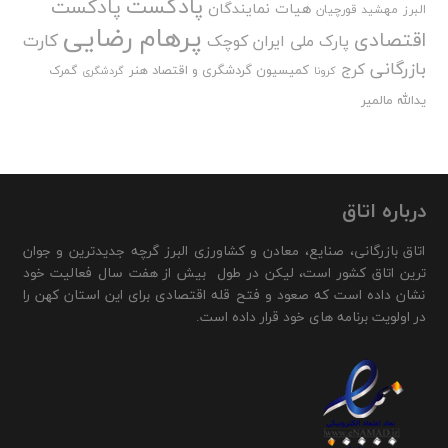
پادکست
پادکست
هیات نمایندگان
البرز
مهشید قورچیان
پرهام رضایی
اقتصادی
کارت
پارک ملی ایران کوچک
بازرگانی
کرج
کمیسیون گردشگری و اقتصاد هنر
گمرک
کرونا
گردشگری
یدالله مالمیر
درباره اتاق
اتاق بازرگانی، صنایع، معادن و کشاورزی البرز گرچه جدیدترین و جوان
ترین اتاق کشور است، لیکن در طول بیش از هفت سال فعالیت خود
نشان داده است که صعود و فتح قله اقتصادی برای این استان کهن را
در اولویت برنامه های خود قرار داده است.