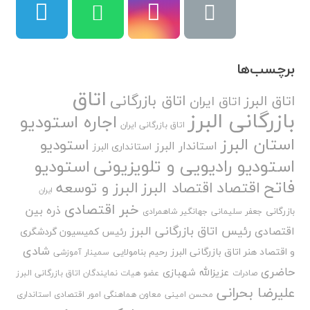
برچسب‌ها
اتاق
اتاق بازرگانی
اتاق البرز
اتاق ایران
بازرگانی البرز
اجاره استودیو
اتاق بازرگانی ایران
استان البرز
استودیو
استاندار البرز
استانداری البرز
استودیو رادیویی و تلویزیونی
استودیو
فاتح
اقتصاد
اقتصاد البرز
البرز و توسعه
ایران
خبر اقتصادی
ذره بین
بازرگانی
جعفر سلیمانی
جهانگیر شاهمرادی
رئیس اتاق بازرگانی البرز
اقتصادی
رئیس کمیسیون گردشگری
شادی
و اقتصاد هنر اتاق بازرگانی البرز
رحیم بنامولایی
سمینار آموزشی
حاضری
عزیزالله شهبازی
صادرات
عضو هیات نمایندگان اتاق بازرگانی البرز
علیرضا بحرانی
محسن امینی
معاون هماهنگی امور اقتصادی استانداری