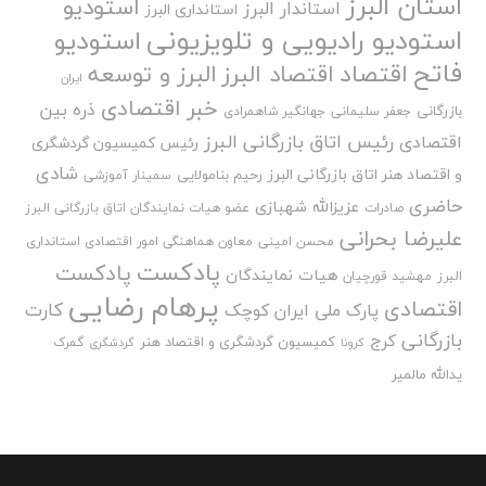
استان البرز
استودیو
استاندار البرز
استانداری البرز
استودیو رادیویی و تلویزیونی
استودیو
فاتح
اقتصاد
اقتصاد البرز
البرز و توسعه
ایران
خبر اقتصادی
ذره بین
بازرگانی
جعفر سلیمانی
جهانگیر شاهمرادی
رئیس اتاق بازرگانی البرز
اقتصادی
رئیس کمیسیون گردشگری
شادی
و اقتصاد هنر اتاق بازرگانی البرز
رحیم بنامولایی
سمینار آموزشی
حاضری
عزیزالله شهبازی
صادرات
عضو هیات نمایندگان اتاق بازرگانی البرز
علیرضا بحرانی
محسن امینی
معاون هماهنگی امور اقتصادی استانداری
پادکست
پادکست
هیات نمایندگان
البرز
مهشید قورچیان
پرهام رضایی
اقتصادی
کارت
پارک ملی ایران کوچک
بازرگانی
کرج
کمیسیون گردشگری و اقتصاد هنر
گمرک
کرونا
گردشگری
یدالله مالمیر