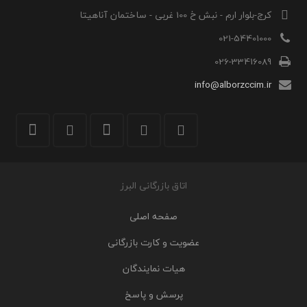
کرج-بلوار ارم - نبش خ 100 غربی - ساختمان آناهیتا
021-54401000
026-33416089
info@alborzccim.ir
اتاق بازرگانی البرز
صفحه اصلی
عضویت و کارت بازرگانی
هیات نمایندگان
پرسش و پاسخ