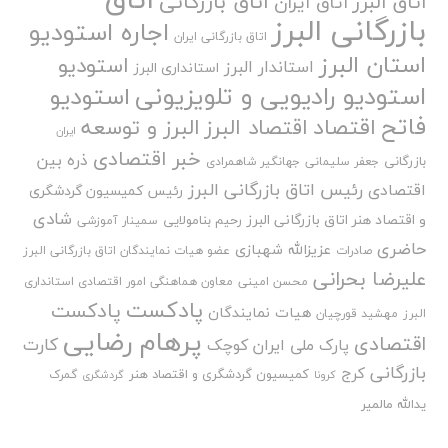
اتاق بازرگانی
اتاق البرز
اتاق ایران
بازرگانی البرز
اجاره استودیو
اتاق بازرگانی ایران
استان البرز
استودیو
استاندار البرز
استانداری البرز
استودیو رادیویی و تلویزیونی
استودیو
فاتح
اقتصاد
اقتصاد البرز
البرز و توسعه
ایران
خبر اقتصادی
ذره بین
بازرگانی
جعفر سلیمانی
جهانگیر شاهمرادی
رئیس اتاق بازرگانی البرز
اقتصادی
رئیس کمیسیون گردشگری
شادی
و اقتصاد هنر اتاق بازرگانی البرز
رحیم بنامولایی
سمینار آموزشی
حاضری
عزیزالله شهبازی
صادرات
عضو هیات نمایندگان اتاق بازرگانی البرز
علیرضا بحرانی
محسن امینی
معاون هماهنگی امور اقتصادی استانداری
پادکست
پادکست
هیات نمایندگان
البرز
مهشید قورچیان
پرهام رضایی
اقتصادی
کارت
پارک ملی ایران کوچک
بازرگانی
کرج
کمیسیون گردشگری و اقتصاد هنر
گمرک
کرونا
گردشگری
یدالله مالمیر