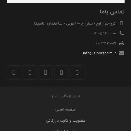
تماس باما
کرج-بلوار ارم - نبش خ 100 غربی - ساختمان آناهیتا
021-54401000
026-33416089
info@alborzccim.ir
اتاق بازرگانی البرز
صفحه اصلی
عضویت و کارت بازرگانی