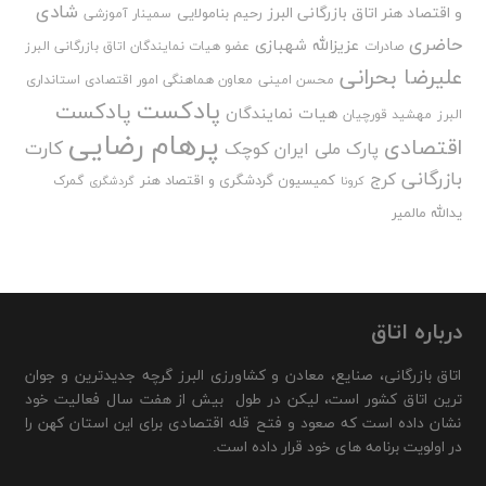
شادی
و اقتصاد هنر اتاق بازرگانی البرز
رحیم بنامولایی
سمینار آموزشی
حاضری
عزیزالله شهبازی
صادرات
عضو هیات نمایندگان اتاق بازرگانی البرز
علیرضا بحرانی
محسن امینی
معاون هماهنگی امور اقتصادی استانداری
پادکست
پادکست
هیات نمایندگان
البرز
مهشید قورچیان
پرهام رضایی
اقتصادی
کارت
پارک ملی ایران کوچک
بازرگانی
کرج
کمیسیون گردشگری و اقتصاد هنر
گمرک
کرونا
گردشگری
یدالله مالمیر
درباره اتاق
اتاق بازرگانی، صنایع، معادن و کشاورزی البرز گرچه جدیدترین و جوان
ترین اتاق کشور است، لیکن در طول بیش از هفت سال فعالیت خود
نشان داده است که صعود و فتح قله اقتصادی برای این استان کهن را
در اولویت برنامه های خود قرار داده است.