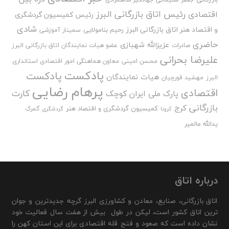
رئیس اتاق بازرگانی البرز
اقتصادی
رئیس کمیسیون گردشگری
شادی
و اقتصاد هنر اتاق بازرگانی البرز
رحیم بنامولایی
سمینار آموزشی
حاضری
عزیزالله شهبازی
صادرات
عضو هیات نمایندگان اتاق بازرگانی البرز
علیرضا بحرانی
محسن امینی
معاون هماهنگی امور اقتصادی استانداری
پادکست
پادکست
هیات نمایندگان
البرز
مهشید قورچیان
پرهام رضایی
اقتصادی
کارت
پارک ملی ایران کوچک
بازرگانی
کرج
کمیسیون گردشگری و اقتصاد هنر
گمرک
کرونا
گردشگری
یدالله مالمیر
درباره اتاق
اتاق بازرگانی، صنایع، معادن و کشاورزی البرز گرچه جدیدترین و جوان
ترین اتاق کشور است، لیکن در طول بیش از هفت سال فعالیت خود
نشان داده است که صعود و فتح قله اقتصادی برای این استان کهن را