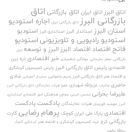
اتاق
اتاق بازرگانی
اتاق البرز
اتاق ایران
بازرگانی البرز
اجاره استودیو
اتاق بازرگانی ایران
استان البرز
استودیو
استاندار البرز
استانداری البرز
استودیو رادیویی و تلویزیونی
استودیو
فاتح
اقتصاد
اقتصاد البرز
البرز و توسعه
ایران
خبر اقتصادی
ذره بین
بازرگانی
جعفر سلیمانی
جهانگیر شاهمرادی
رئیس اتاق بازرگانی البرز
اقتصادی
رئیس کمیسیون گردشگری
شادی
و اقتصاد هنر اتاق بازرگانی البرز
رحیم بنامولایی
سمینار آموزشی
حاضری
عزیزالله شهبازی
صادرات
عضو هیات نمایندگان اتاق بازرگانی البرز
علیرضا بحرانی
محسن امینی
معاون هماهنگی امور اقتصادی استانداری
پادکست
پادکست
هیات نمایندگان
البرز
مهشید قورچیان
پرهام رضایی
اقتصادی
کارت
پارک ملی ایران کوچک
بازرگانی
کرج
کمیسیون گردشگری و اقتصاد هنر
گمرک
کرونا
گردشگری
یدالله مالمیر