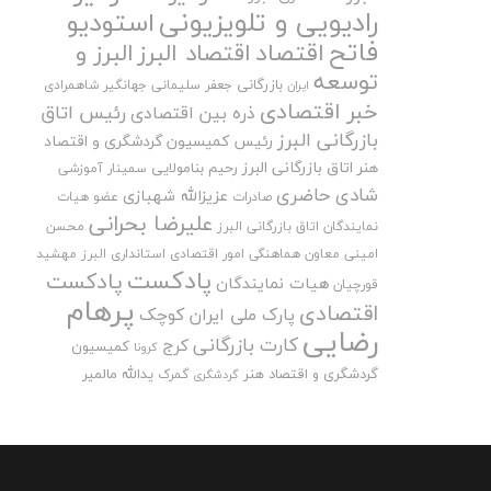
رادیویی و تلویزیونی
استودیو
فاتح
اقتصاد
اقتصاد البرز
البرز و
توسعه
بازرگانی
جعفر سلیمانی
جهانگیر شاهمرادی
ایران
خبر اقتصادی
رئیس اتاق
ذره بین اقتصادی
بازرگانی البرز
رئیس کمیسیون گردشگری و اقتصاد
هنر اتاق بازرگانی البرز
رحیم بنامولایی
سمینار آموزشی
شادی حاضری
عزیزالله شهبازی
صادرات
عضو هیات
علیرضا بحرانی
نمایندگان اتاق بازرگانی البرز
محسن
امینی
معاون هماهنگی امور اقتصادی استانداری البرز
مهشید
پادکست
پادکست
هیات نمایندگان
قورچیان
پرهام
اقتصادی
پارک ملی ایران کوچک
رضایی
کارت بازرگانی
کرج
کمیسیون
کرونا
گردشگری و اقتصاد هنر
یدالله مالمیر
گمرک
گردشگری