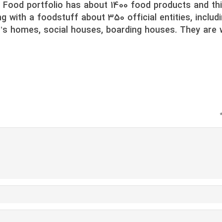
s Food
portfolio has about 1400 food products and th
ng with a foodstuff about 350 official entities, includ
n’s homes, social houses, boarding houses. They are wo