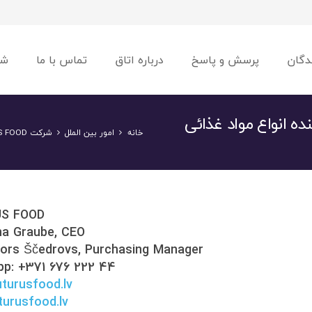
دگان
پرسش و پاسخ
درباره اتاق
تماس با ما
شو
خانه
امور بین الملل
شرکت FUTURUS FOOD از کشور لتونی واردکننده انواع مواد غذائی
US FOOD
na Graube, CEO
tors Ščedrovs, Purchasing Manager
pp: +371 676 222 44
turusfood.lv
urusfood.lv