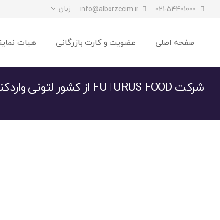
زبان
info@alborzccim.ir
021-54401000
صفحه اصلی
عضویت و کارت بازرگانی
هیات نماین
شرکت FUTURUS FOOD از کشور لتونی واردکننده انواع مواد غذائی