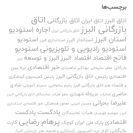
برچسب‌ها
اتاق
اتاق بازرگانی
اتاق البرز
اتاق ایران
بازرگانی البرز
اجاره استودیو
اتاق بازرگانی ایران
استان البرز
استودیو
استاندار البرز
استانداری البرز
استودیو رادیویی و تلویزیونی
استودیو
فاتح
اقتصاد
اقتصاد البرز
البرز و توسعه
ایران
خبر اقتصادی
ذره بین
بازرگانی
جعفر سلیمانی
جهانگیر شاهمرادی
رئیس اتاق بازرگانی البرز
اقتصادی
رئیس کمیسیون گردشگری
شادی
و اقتصاد هنر اتاق بازرگانی البرز
رحیم بنامولایی
سمینار آموزشی
حاضری
عزیزالله شهبازی
صادرات
عضو هیات نمایندگان اتاق بازرگانی البرز
علیرضا بحرانی
محسن امینی
معاون هماهنگی امور اقتصادی استانداری
پادکست
پادکست
هیات نمایندگان
البرز
مهشید قورچیان
پرهام رضایی
اقتصادی
کارت
پارک ملی ایران کوچک
بازرگانی
کرج
کمیسیون گردشگری و اقتصاد هنر
گمرک
کرونا
گردشگری