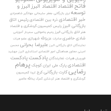
فاتح
اقتصاد
اقتصاد البرز
البرز و
توسعه
بازرگانی
جعفر سلیمانی
جهانگیر شاهمرادی
ایران
خبر اقتصادی
رئیس اتاق
ذره بین اقتصادی
بازرگانی البرز
رئیس کمیسیون گردشگری و اقتصاد
هنر اتاق بازرگانی البرز
رحیم بنامولایی
سمینار آموزشی
شادی حاضری
عزیزالله شهبازی
صادرات
عضو هیات
علیرضا بحرانی
نمایندگان اتاق بازرگانی البرز
محسن
امینی
معاون هماهنگی امور اقتصادی استانداری البرز
مهشید
پادکست
پادکست
هیات نمایندگان
قورچیان
پرهام
اقتصادی
پارک ملی ایران کوچک
رضایی
کارت بازرگانی
کرج
کمیسیون
کرونا
گردشگری و اقتصاد هنر
یدالله مالمیر
گمرک
گردشگری