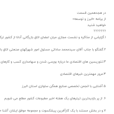
در هجدهمین قسمت
از برنامه «البرز و توسعه»
خواهید شنید
??????️?️
۱.گزارشی از مذاکره و نشست مجازی میان اعضای اتاق بازرگانی آدانا از کشور ترکیه و فعالان اقتصادی اتاق بازرگانی البرز
۲.گفتگو با جناب آقای سیدمحمد ساداتی مسئول امور شهرکهای صنعتی اتاق بازرگانی البرز
۳.تئوریسین های اقتصادی ما درباره بورسی شدن و سهامداری کسب و کارهای خانوادگی به اظهار نظر میپردازند
۴.مرور مهمترین خبرهای اقتصادی
۵.آشنایی با انجمن تخصصی صنایع همگن سلولزی استان البرز
۶. از پر بازدیدترین تیترهای یک هفته اخیر مطبوعات کشور مطلع می شویم
۷.و در بخش مستند با یک کارآفرین پیشکسوت و مجموعه موفق ایشان آشنا خواهیم شد.