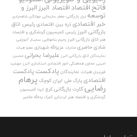
فاتح
اقتصاد
اقتصاد البرز
البرز و
توسعه
بازرگانی
جعفر سلیمانی
جهانگیر شاهمرادی
ایران
خبر اقتصادی
رئیس اتاق
ذره بین اقتصادی
بازرگانی البرز
رئیس کمیسیون گردشگری و اقتصاد
هنر اتاق بازرگانی البرز
رحیم بنامولایی
سمینار آموزشی
شادی حاضری
عزیزالله شهبازی
صادرات
عضو هیات
علیرضا بحرانی
نمایندگان اتاق بازرگانی البرز
محسن
امینی
معاون هماهنگی امور اقتصادی استانداری البرز
مهشید
پادکست
پادکست
هیات نمایندگان
قورچیان
پرهام
اقتصادی
پارک ملی ایران کوچک
رضایی
کارت بازرگانی
کرج
کمیسیون
کرونا
گردشگری و اقتصاد هنر
یدالله مالمیر
گمرک
گردشگری