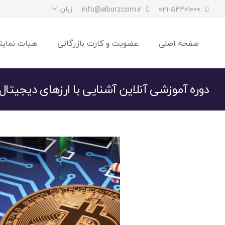
زبان
info@alborzccim.ir
021-54401000
صفحه اصلی
عضویت و کارت بازرگانی
هیات نماین
دوره آموزشی آنلاین آشنایی با ارزهای دیجیتال