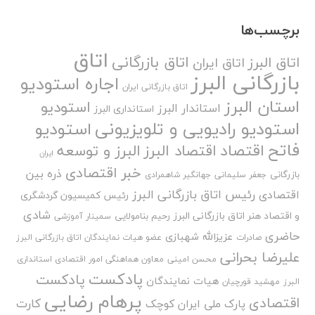
برچسب‌ها
اتاق
اتاق بازرگانی
اتاق البرز
اتاق ایران
بازرگانی البرز
اجاره استودیو
اتاق بازرگانی ایران
استان البرز
استودیو
استاندار البرز
استانداری البرز
استودیو رادیویی و تلویزیونی
استودیو
فاتح
اقتصاد
اقتصاد البرز
البرز و توسعه
ایران
خبر اقتصادی
ذره بین
بازرگانی
جعفر سلیمانی
جهانگیر شاهمرادی
رئیس اتاق بازرگانی البرز
اقتصادی
رئیس کمیسیون گردشگری
شادی
و اقتصاد هنر اتاق بازرگانی البرز
رحیم بنامولایی
سمینار آموزشی
حاضری
عزیزالله شهبازی
صادرات
عضو هیات نمایندگان اتاق بازرگانی البرز
علیرضا بحرانی
محسن امینی
معاون هماهنگی امور اقتصادی استانداری
پادکست
پادکست
هیات نمایندگان
البرز
مهشید قورچیان
پرهام رضایی
اقتصادی
کارت
پارک ملی ایران کوچک