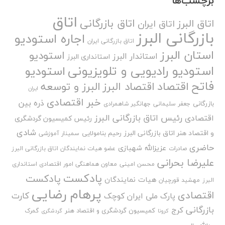
برچسب‌ها
اتاق
اتاق بازرگانی
اتاق البرز
اتاق ایران
بازرگانی البرز
اجاره استودیو
اتاق بازرگانی ایران
استان البرز
استودیو
استاندار البرز
استانداری البرز
استودیو رادیویی و تلویزیونی
استودیو
فاتح
اقتصاد
اقتصاد البرز
البرز و توسعه
ایران
خبر اقتصادی
ذره بین
بازرگانی
جعفر سلیمانی
جهانگیر شاهمرادی
رئیس اتاق بازرگانی البرز
اقتصادی
رئیس کمیسیون گردشگری
شادی
و اقتصاد هنر اتاق بازرگانی البرز
رحیم بنامولایی
سمینار آموزشی
حاضری
عزیزالله شهبازی
صادرات
عضو هیات نمایندگان اتاق بازرگانی البرز
علیرضا بحرانی
محسن امینی
معاون هماهنگی امور اقتصادی استانداری
پادکست
پادکست
هیات نمایندگان
البرز
مهشید قورچیان
پرهام رضایی
اقتصادی
کارت
پارک ملی ایران کوچک
بازرگانی
کرج
کمیسیون گردشگری و اقتصاد هنر
گمرک
کرونا
گردشگری