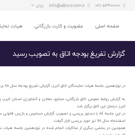
زبان
info@alborzccim.ir
021-54401000
صفحه اصلی
عضویت و کارت بازرگانی
هیات نماین
گزارش تفریغ بودجه اتاق به تصویب رسید
در نوزدهمین جلسه هیات نمایندگان اتاق البرز، گزارش تفریغ بودجه سال ۹۸ بررسی و تصویب شد.
به گزارش روابط عمومی اتاق بازرگانی، صنایع، معادن و کشاورزی استان البرز
البرز درمحل این اتاق برگزار شد.
در این جلسه که با دستور بررسی و تصویب گزارش حسابرس و بازرس قانونی سا
اسفندماه سال ۹۸ نیز مورد بررسی قرار گرفت.
همچنین در بخشی دیگری از مذاکرات انجام شده در نوزدهمین جلسه هیات نماین
کار قرار داده شد.