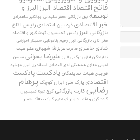
فاتح
اقتصاد
اقتصاد البرز
البرز و
توسعه
بازرگانی
جعفر سلیمانی
جهانگیر شاهمرادی
ایران
خبر اقتصادی
رئیس اتاق
ذره بین اقتصادی
بازرگانی البرز
رئیس کمیسیون گردشگری و اقتصاد
هنر اتاق بازرگانی البرز
رحیم بنامولایی
سمینار آموزشی
شادی حاضری
عزیزالله شهبازی
صادرات
عضو هیات
علیرضا بحرانی
نمایندگان اتاق بازرگانی البرز
محسن
امینی
معاون هماهنگی امور اقتصادی استانداری البرز
مهشید
پادکست
پادکست
هیات نمایندگان
قورچیان
پرهام
اقتصادی
پارک ملی ایران کوچک
رضایی
کارت بازرگانی
کرج
کمیسیون
کرونا
گردشگری و اقتصاد هنر
یدالله مالمیر
گمرک
گردشگری