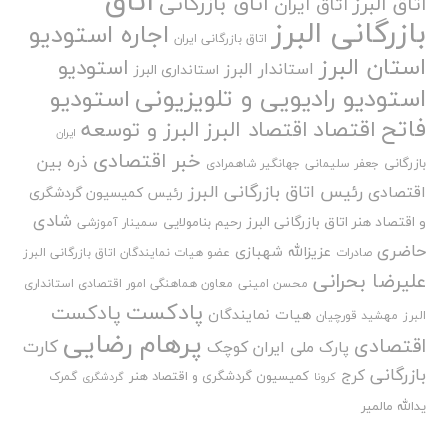
اتاق
اتاق بازرگانی
اتاق البرز
اتاق ایران
بازرگانی البرز
اجاره استودیو
اتاق بازرگانی ایران
استان البرز
استودیو
استاندار البرز
استانداری البرز
استودیو رادیویی و تلویزیونی
استودیو
فاتح
اقتصاد
اقتصاد البرز
البرز و توسعه
ایران
خبر اقتصادی
ذره بین
بازرگانی
جعفر سلیمانی
جهانگیر شاهمرادی
رئیس اتاق بازرگانی البرز
اقتصادی
رئیس کمیسیون گردشگری
شادی
و اقتصاد هنر اتاق بازرگانی البرز
رحیم بنامولایی
سمینار آموزشی
حاضری
عزیزالله شهبازی
صادرات
عضو هیات نمایندگان اتاق بازرگانی البرز
علیرضا بحرانی
محسن امینی
معاون هماهنگی امور اقتصادی استانداری
پادکست
پادکست
هیات نمایندگان
البرز
مهشید قورچیان
پرهام رضایی
اقتصادی
کارت
پارک ملی ایران کوچک
بازرگانی
کرج
کمیسیون گردشگری و اقتصاد هنر
گمرک
کرونا
گردشگری
یدالله مالمیر