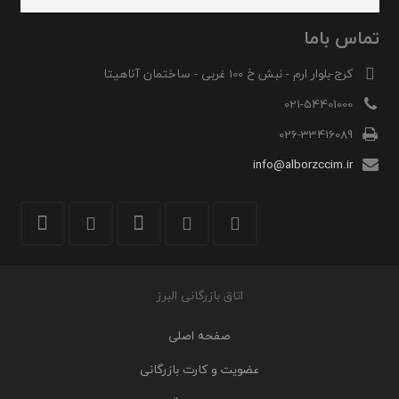
تماس باما
کرج-بلوار ارم - نبش خ 100 غربی - ساختمان آناهیتا
021-54401000
026-33416089
info@alborzccim.ir
اتاق بازرگانی البرز
صفحه اصلی
عضویت و کارت بازرگانی