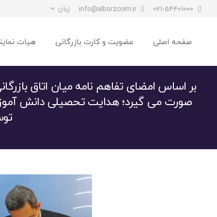
زبان
info@alborzccim.ir
021-54401000
صفحه اصلی
عضویت و کارت بازرگانی
هیات نماین
بر اساس امضای تفاهم نامه میان اتاق بازرگا
صورت می گیرد؛ هدایت تحصیلی دانش آموزا
توس