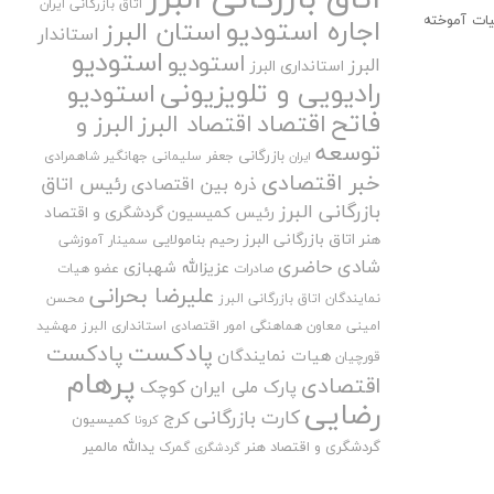
اتاق بازرگانی ایران
اجاره استودیو
یات آموخته
استان البرز
استاندار
استودیو
استودیو
البرز
استانداری البرز
رادیویی و تلویزیونی
استودیو
فاتح
اقتصاد
اقتصاد البرز
البرز و
توسعه
بازرگانی
جعفر سلیمانی
جهانگیر شاهمرادی
ایران
خبر اقتصادی
رئیس اتاق
ذره بین اقتصادی
بازرگانی البرز
رئیس کمیسیون گردشگری و اقتصاد
هنر اتاق بازرگانی البرز
رحیم بنامولایی
سمینار آموزشی
شادی حاضری
عزیزالله شهبازی
صادرات
عضو هیات
علیرضا بحرانی
نمایندگان اتاق بازرگانی البرز
محسن
امینی
معاون هماهنگی امور اقتصادی استانداری البرز
مهشید
پادکست
پادکست
هیات نمایندگان
قورچیان
پرهام
اقتصادی
پارک ملی ایران کوچک
رضایی
کارت بازرگانی
کرج
کمیسیون
کرونا
گردشگری و اقتصاد هنر
یدالله مالمیر
گمرک
گردشگری