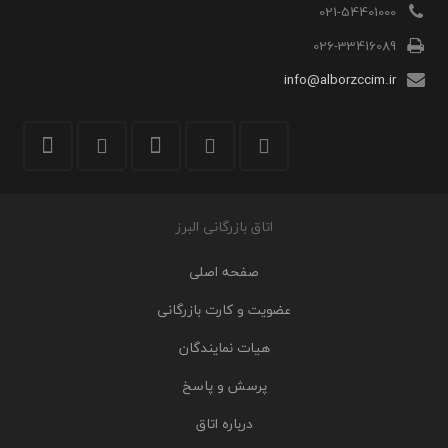
021-54401000
026-33416089
info@alborzccim.ir
اتاق بازرگانی البرز
صفحه اصلی
عضویت و کارت بازرگانی
هیات نمایندگان
پرسش و پاسخ
درباره اتاق