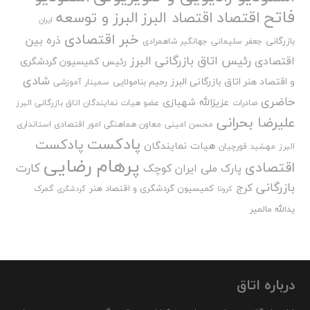
فاتح
اقتصاد
اقتصاد البرز
البرز و توسعه
ایران
خبر اقتصادی
ذره بین
بازرگانی
جعفر سلیمانی
جهانگیر شاهمرادی
رئیس اتاق بازرگانی البرز
اقتصادی
رئیس کمیسیون گردشگری
شادی
و اقتصاد هنر اتاق بازرگانی البرز
رحیم بنامولایی
سمینار آموزشی
حاضری
عزیزالله شهبازی
صادرات
عضو هیات نمایندگان اتاق بازرگانی البرز
علیرضا بحرانی
محسن امینی
معاون هماهنگی امور اقتصادی استانداری
پادکست
پادکست
هیات نمایندگان
البرز
مهشید قورچیان
پرهام رضایی
اقتصادی
کارت
پارک ملی ایران کوچک
بازرگانی
کرج
کمیسیون گردشگری و اقتصاد هنر
گمرک
کرونا
گردشگری
یدالله مالمیر
درباره اتاق